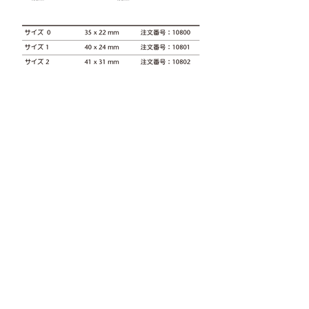
多機能プレートホルダーで
1 枚のレントゲン写真でより多
くの情報を捉える
EXL® PSP スキャナーのステッチホ
ルダーは、4 枚の PSP プレートを
ステッチホルダーにまとめて配置
することで、最大限の画像領域を