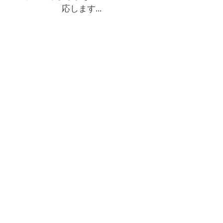
応します...
詳細を見る
動物用DIGIREX デジタルセ
ンサー